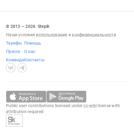
© 2013 — 2026. Stepik
Наши условия
использования
и
конфиденциальности
Тарифы
Помощь
Прессе
О нас
Команда
Контакты
Public user contributions licensed under
cc-wiki
license with
attribution required