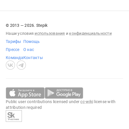
© 2013 — 2026. Stepik
Наши условия
использования
и
конфиденциальности
Тарифы
Помощь
Прессе
О нас
Команда
Контакты
Public user contributions licensed under
cc-wiki
license with
attribution required