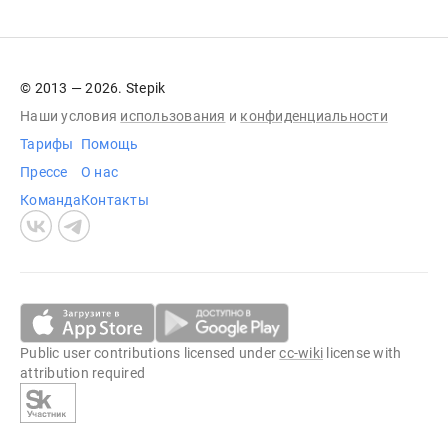
© 2013 — 2026. Stepik
Наши условия
использования
и
конфиденциальности
Тарифы
Помощь
Прессе
О нас
Команда
Контакты
Public user contributions licensed under
cc-wiki
license with
attribution required