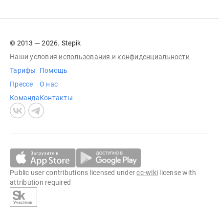
© 2013 — 2026. Stepik
Наши условия
использования
и
конфиденциальности
Тарифы
Помощь
Прессе
О нас
Команда
Контакты
Public user contributions licensed under
cc-wiki
license with
attribution required