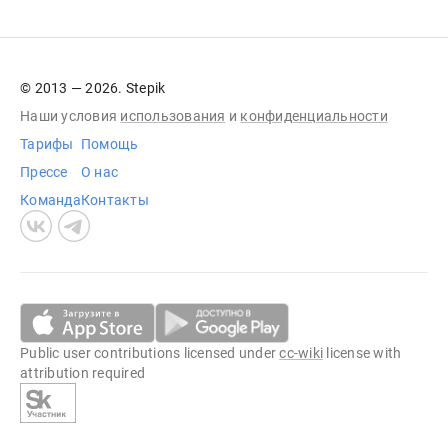
© 2013 — 2026. Stepik
Наши условия
использования
и
конфиденциальности
Тарифы
Помощь
Прессе
О нас
Команда
Контакты
Public user contributions licensed under
cc-wiki
license with
attribution required