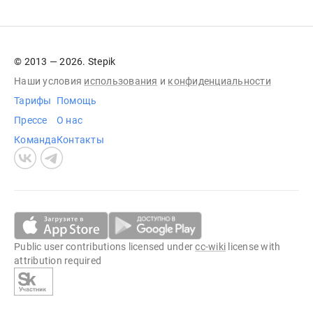
© 2013 — 2026. Stepik
Наши условия
использования
и
конфиденциальности
Тарифы
Помощь
Прессе
О нас
Команда
Контакты
Public user contributions licensed under
cc-wiki
license with
attribution required