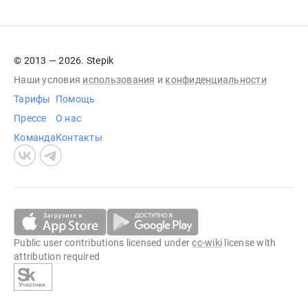
© 2013 — 2026. Stepik
Наши условия
использования
и
конфиденциальности
Тарифы
Помощь
Прессе
О нас
Команда
Контакты
Public user contributions licensed under
cc-wiki
license with
attribution required