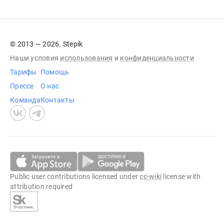
© 2013 — 2026. Stepik
Наши условия
использования
и
конфиденциальности
Тарифы
Помощь
Прессе
О нас
Команда
Контакты
Public user contributions licensed under
cc-wiki
license with
attribution required