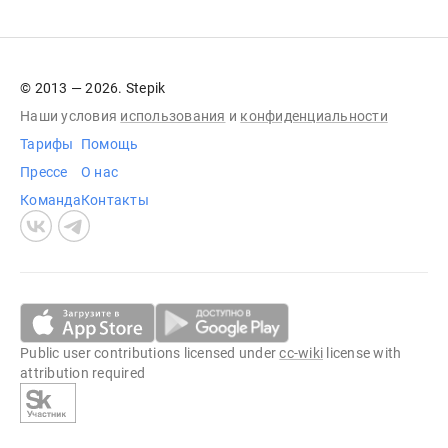
© 2013 — 2026. Stepik
Наши условия
использования
и
конфиденциальности
Тарифы
Помощь
Прессе
О нас
Команда
Контакты
Public user contributions licensed under
cc-wiki
license with
attribution required