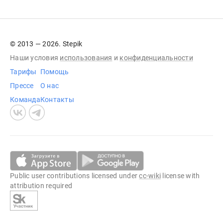
© 2013 — 2026. Stepik
Наши условия
использования
и
конфиденциальности
Тарифы
Помощь
Прессе
О нас
Команда
Контакты
Public user contributions licensed under
cc-wiki
license with
attribution required