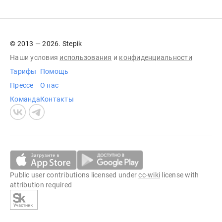
© 2013 — 2026. Stepik
Наши условия
использования
и
конфиденциальности
Тарифы
Помощь
Прессе
О нас
Команда
Контакты
Public user contributions licensed under
cc-wiki
license with
attribution required