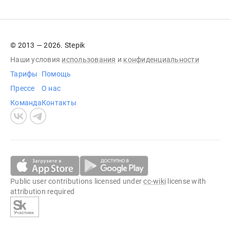
© 2013 — 2026. Stepik
Наши условия
использования
и
конфиденциальности
Тарифы
Помощь
Прессе
О нас
Команда
Контакты
Public user contributions licensed under
cc-wiki
license with
attribution required