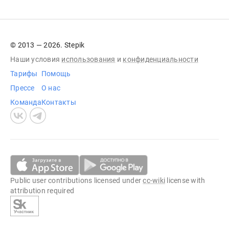
© 2013 — 2026. Stepik
Наши условия
использования
и
конфиденциальности
Тарифы
Помощь
Прессе
О нас
Команда
Контакты
Public user contributions licensed under
cc-wiki
license with
attribution required