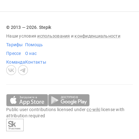
© 2013 — 2026. Stepik
Наши условия
использования
и
конфиденциальности
Тарифы
Помощь
Прессе
О нас
Команда
Контакты
Public user contributions licensed under
cc-wiki
license with
attribution required