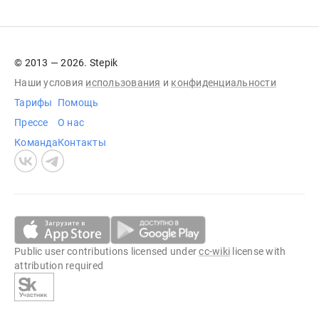
© 2013 — 2026. Stepik
Наши условия
использования
и
конфиденциальности
Тарифы
Помощь
Прессе
О нас
Команда
Контакты
Public user contributions licensed under
cc-wiki
license with
attribution required