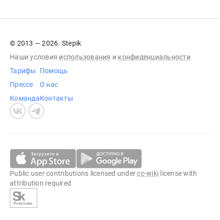
© 2013 — 2026. Stepik
Наши условия
использования
и
конфиденциальности
Тарифы
Помощь
Прессе
О нас
Команда
Контакты
Public user contributions licensed under
cc-wiki
license with
attribution required