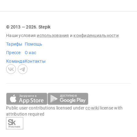
© 2013 — 2026. Stepik
Наши условия
использования
и
конфиденциальности
Тарифы
Помощь
Прессе
О нас
Команда
Контакты
Public user contributions licensed under
cc-wiki
license with
attribution required