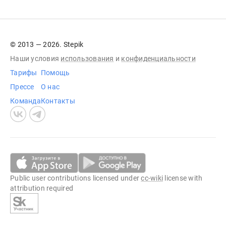
© 2013 — 2026. Stepik
Наши условия
использования
и
конфиденциальности
Тарифы
Помощь
Прессе
О нас
Команда
Контакты
Public user contributions licensed under
cc-wiki
license with
attribution required