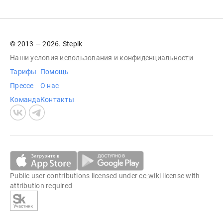
© 2013 — 2026. Stepik
Наши условия
использования
и
конфиденциальности
Тарифы
Помощь
Прессе
О нас
Команда
Контакты
Public user contributions licensed under
cc-wiki
license with
attribution required