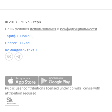
© 2013 — 2026. Stepik
Наши условия
использования
и
конфиденциальности
Тарифы
Помощь
Прессе
О нас
Команда
Контакты
Public user contributions licensed under
cc-wiki
license with
attribution required