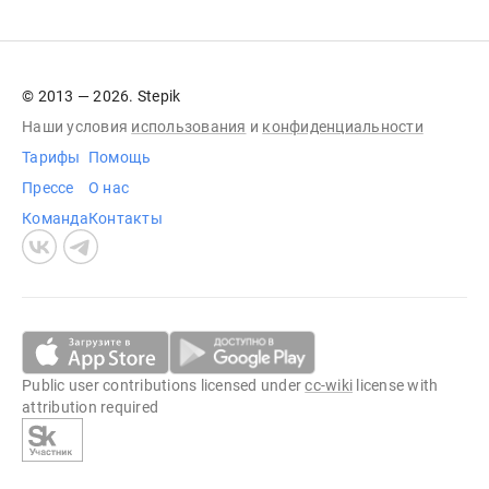
© 2013 — 2026. Stepik
Наши условия
использования
и
конфиденциальности
Тарифы
Помощь
Прессе
О нас
Команда
Контакты
Public user contributions licensed under
cc-wiki
license with
attribution required