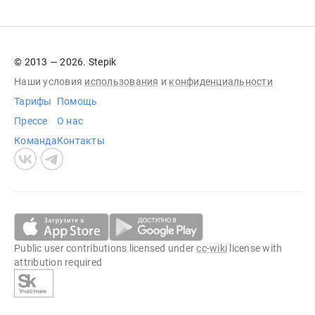
© 2013 — 2026. Stepik
Наши условия
использования
и
конфиденциальности
Тарифы
Помощь
Прессе
О нас
Команда
Контакты
Public user contributions licensed under
cc-wiki
license with
attribution required