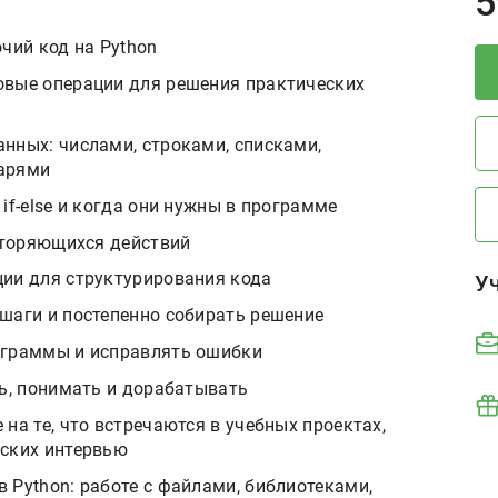
P
5
чий код на Python
овые операции для решения практических
нных: числами, строками, списками,
варями
if-else и когда они нужны в программе
овторяющихся действий
ции для структурирования кода
У
шаги и постепенно собирать решение
ограммы и исправлять ошибки
ть, понимать и дорабатывать
на те, что встречаются в учебных проектах,
еских интервью
 Python: работе с файлами, библиотеками,