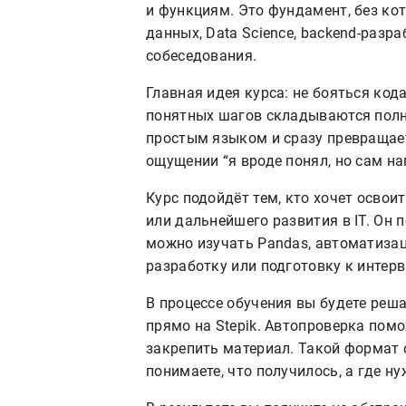
и функциям. Это фундамент, без ко
данных, Data Science, backend-разр
собеседования.
Главная идея курса: не бояться код
понятных шагов складываются полн
простым языком и сразу превращает
ощущении “я вроде понял, но сам на
Курс подойдёт тем, кто хочет освои
или дальнейшего развития в IT. Он 
можно изучать Pandas, автоматизац
разработку или подготовку к интер
В процессе обучения вы будете реш
прямо на Stepik. Автопроверка помо
закрепить материал. Такой формат 
понимаете, что получилось, а где н