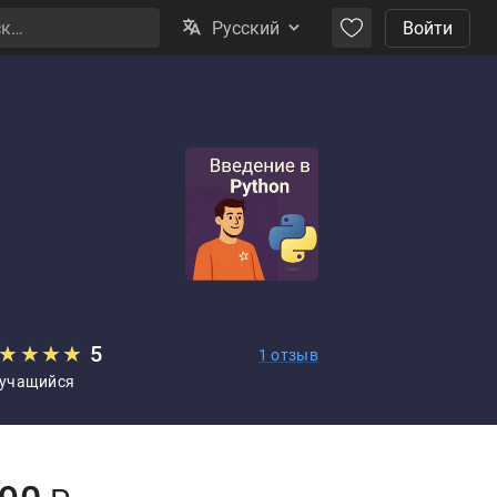
Русский
Войти
★
★
★
★
5
1 отзыв
 учащийся