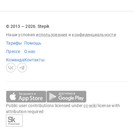
© 2013 — 2026. Stepik
Наши условия
использования
и
конфиденциальности
Тарифы
Помощь
Прессе
О нас
Команда
Контакты
Public user contributions licensed under
cc-wiki
license with
attribution required