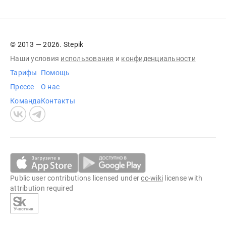
© 2013 — 2026. Stepik
Наши условия
использования
и
конфиденциальности
Тарифы
Помощь
Прессе
О нас
Команда
Контакты
Public user contributions licensed under
cc-wiki
license with
attribution required