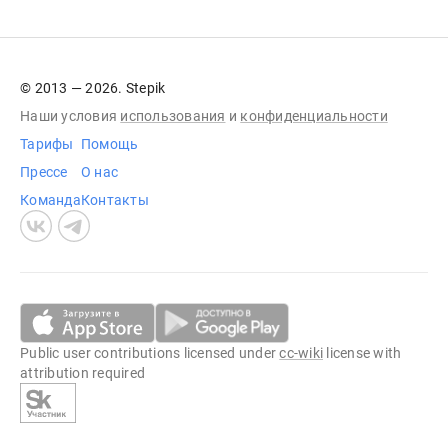
© 2013 — 2026. Stepik
Наши условия
использования
и
конфиденциальности
Тарифы
Помощь
Прессе
О нас
Команда
Контакты
Public user contributions licensed under
cc-wiki
license with
attribution required