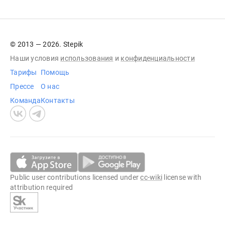
© 2013 — 2026. Stepik
Наши условия
использования
и
конфиденциальности
Тарифы
Помощь
Прессе
О нас
Команда
Контакты
Public user contributions licensed under
cc-wiki
license with
attribution required