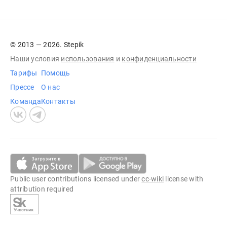
© 2013 — 2026. Stepik
Наши условия
использования
и
конфиденциальности
Тарифы
Помощь
Прессе
О нас
Команда
Контакты
Public user contributions licensed under
cc-wiki
license with
attribution required