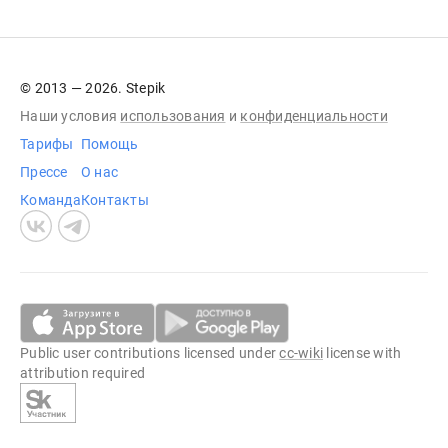
© 2013 — 2026. Stepik
Наши условия
использования
и
конфиденциальности
Тарифы
Помощь
Прессе
О нас
Команда
Контакты
Public user contributions licensed under
cc-wiki
license with
attribution required