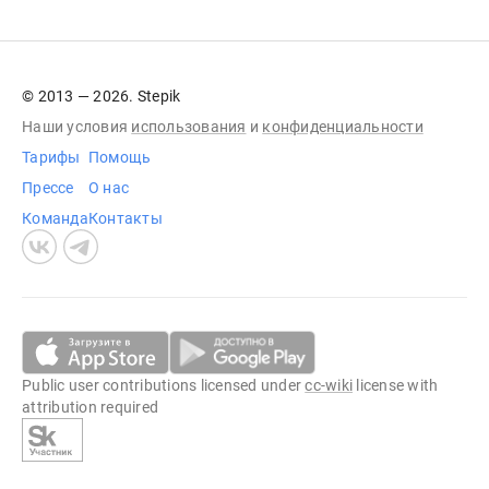
© 2013 — 2026. Stepik
Наши условия
использования
и
конфиденциальности
Тарифы
Помощь
Прессе
О нас
Команда
Контакты
Public user contributions licensed under
cc-wiki
license with
attribution required