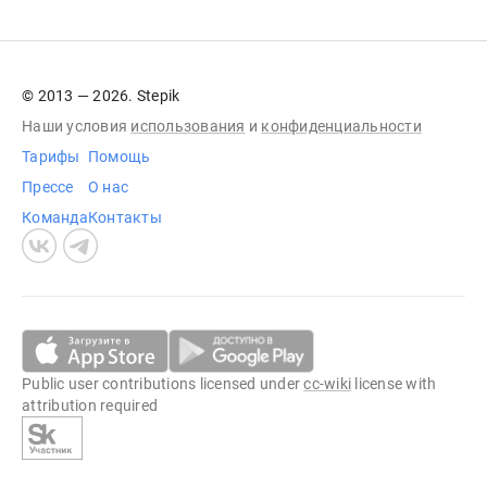
© 2013 — 2026. Stepik
Наши условия
использования
и
конфиденциальности
Тарифы
Помощь
Прессе
О нас
Команда
Контакты
Public user contributions licensed under
cc-wiki
license with
attribution required