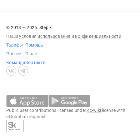
© 2013 — 2026. Stepik
Наши условия
использования
и
конфиденциальности
Тарифы
Помощь
Прессе
О нас
Команда
Контакты
Public user contributions licensed under
cc-wiki
license with
attribution required