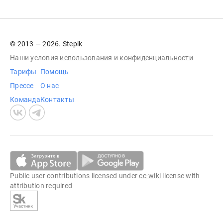
© 2013 — 2026. Stepik
Наши условия
использования
и
конфиденциальности
Тарифы
Помощь
Прессе
О нас
Команда
Контакты
Public user contributions licensed under
cc-wiki
license with
attribution required