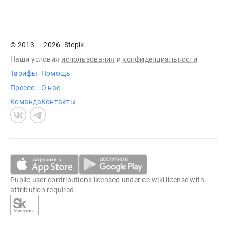
© 2013 — 2026. Stepik
Наши условия
использования
и
конфиденциальности
Тарифы
Помощь
Прессе
О нас
Команда
Контакты
Public user contributions licensed under
cc-wiki
license with
attribution required