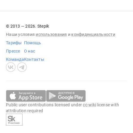
© 2013 — 2026. Stepik
Наши условия
использования
и
конфиденциальности
Тарифы
Помощь
Прессе
О нас
Команда
Контакты
Public user contributions licensed under
cc-wiki
license with
attribution required