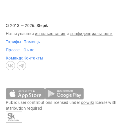
© 2013 — 2026. Stepik
Наши условия
использования
и
конфиденциальности
Тарифы
Помощь
Прессе
О нас
Команда
Контакты
Public user contributions licensed under
cc-wiki
license with
attribution required