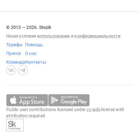
© 2013 — 2026. Stepik
Наши условия
использования
и
конфиденциальности
Тарифы
Помощь
Прессе
О нас
Команда
Контакты
Public user contributions licensed under
cc-wiki
license with
attribution required