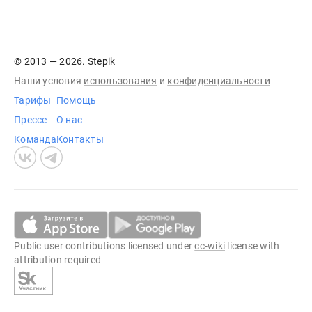
© 2013 — 2026. Stepik
Наши условия
использования
и
конфиденциальности
Тарифы
Помощь
Прессе
О нас
Команда
Контакты
Public user contributions licensed under
cc-wiki
license with
attribution required