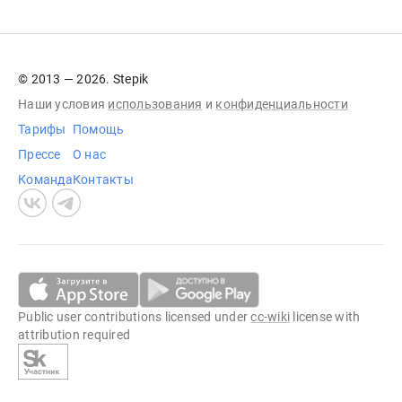
© 2013 — 2026. Stepik
Наши условия
использования
и
конфиденциальности
Тарифы
Помощь
Прессе
О нас
Команда
Контакты
Public user contributions licensed under
cc-wiki
license with
attribution required