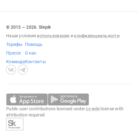
© 2013 — 2026. Stepik
Наши условия
использования
и
конфиденциальности
Тарифы
Помощь
Прессе
О нас
Команда
Контакты
Public user contributions licensed under
cc-wiki
license with
attribution required