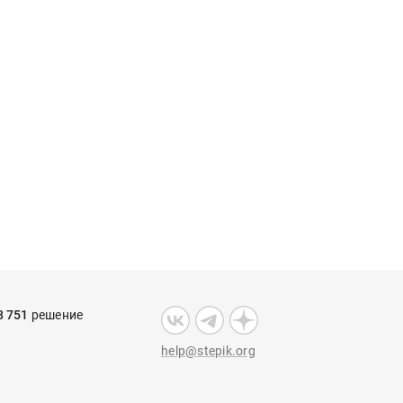
8 751
решение
help@stepik.org