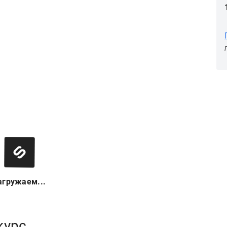
агружаем...
курс