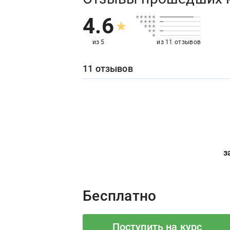
4.6
из 5
из 11 отзывов
11 отзывов
з
Price:
Бесплатно
Поступить на курс