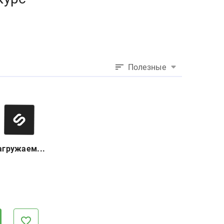
Полезные
агружаем...