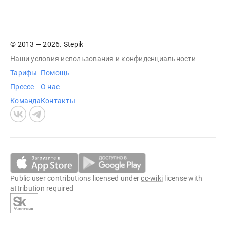
© 2013 — 2026. Stepik
Наши условия
использования
и
конфиденциальности
Тарифы
Помощь
Прессе
О нас
Команда
Контакты
Public user contributions licensed under
cc-wiki
license with
attribution required