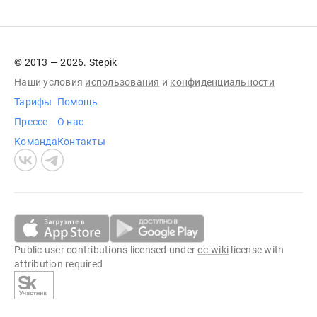
© 2013 — 2026. Stepik
Наши условия
использования
и
конфиденциальности
Тарифы
Помощь
Прессе
О нас
Команда
Контакты
Public user contributions licensed under
cc-wiki
license with
attribution required