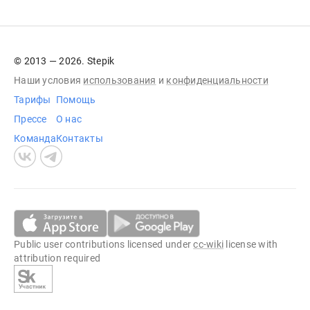
© 2013 — 2026. Stepik
Наши условия
использования
и
конфиденциальности
Тарифы
Помощь
Прессе
О нас
Команда
Контакты
Public user contributions licensed under
cc-wiki
license with
attribution required