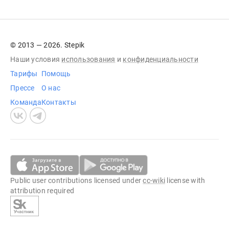
© 2013 — 2026. Stepik
Наши условия
использования
и
конфиденциальности
Тарифы
Помощь
Прессе
О нас
Команда
Контакты
Public user contributions licensed under
cc-wiki
license with
attribution required