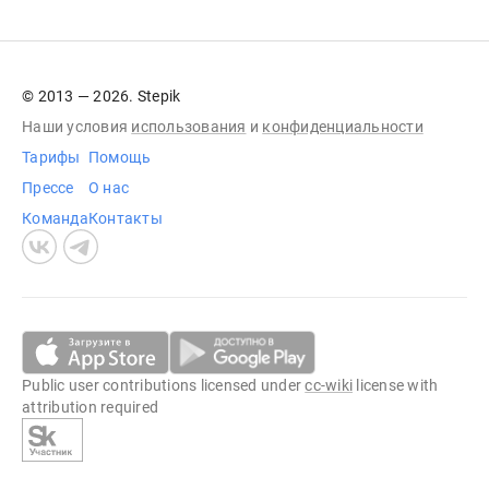
© 2013 — 2026. Stepik
Наши условия
использования
и
конфиденциальности
Тарифы
Помощь
Прессе
О нас
Команда
Контакты
Public user contributions licensed under
cc-wiki
license with
attribution required