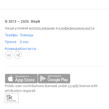
© 2013 — 2026. Stepik
Наши условия
использования
и
конфиденциальности
Тарифы
Помощь
Прессе
О нас
Команда
Контакты
Public user contributions licensed under
cc-wiki
license with
attribution required