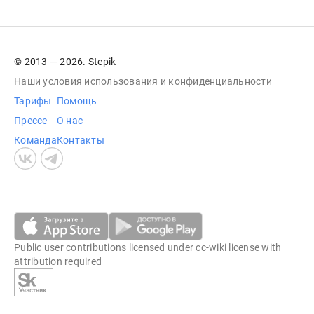
© 2013 — 2026. Stepik
Наши условия
использования
и
конфиденциальности
Тарифы
Помощь
Прессе
О нас
Команда
Контакты
Public user contributions licensed under
cc-wiki
license with
attribution required