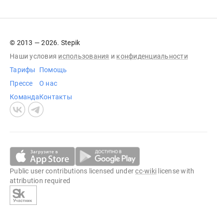
© 2013 — 2026. Stepik
Наши условия
использования
и
конфиденциальности
Тарифы
Помощь
Прессе
О нас
Команда
Контакты
Public user contributions licensed under
cc-wiki
license with
attribution required