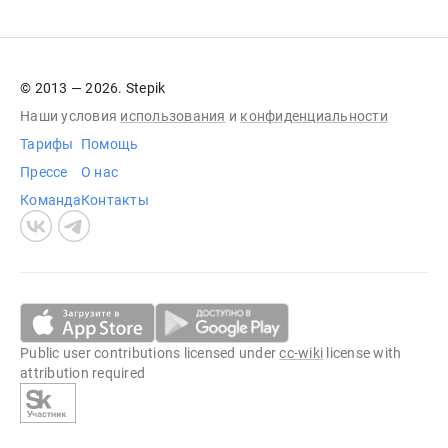
© 2013 — 2026. Stepik
Наши условия
использования
и
конфиденциальности
Тарифы
Помощь
Прессе
О нас
Команда
Контакты
Public user contributions licensed under
cc-wiki
license with
attribution required